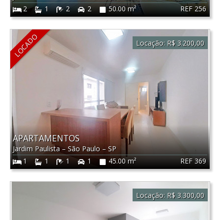
REF 256
2
1
2
2
50.00 m²
LOCADO
Locação:
R$ 3.200,00
APARTAMENTOS
Jardim Paulista
–
São Paulo
–
SP
REF 369
1
1
1
1
45.00 m²
Locação:
R$ 3.300,00