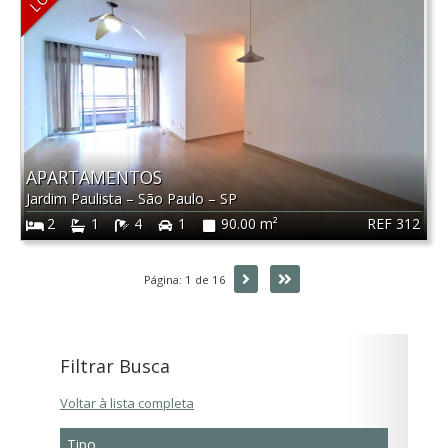
APARTAMENTOS
Jardim Paulista
–
São Paulo
–
SP
REF 312
2
1
4
1
90.00 m²
Próxima
Última
Página: 1 de 16
Filtrar Busca
Voltar à lista completa
Tipo