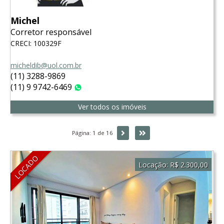
Michel
Corretor responsável
CRECI: 100329F
micheldib@uol.com.br
(11) 3288-9869
(11) 9 9742-6469
WhatsApp
Ver todos os imóveis
Próxima
Última
Página: 1 de 16
LOCADO
Locação:
R$ 2.300,00