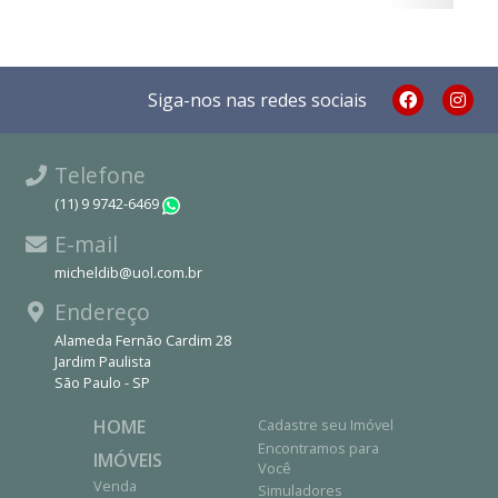
Siga-nos nas redes sociais
Telefone
(11) 9 9742-6469
WhatsApp
E-mail
micheldib@uol.com.br
Endereço
Alameda Fernão Cardim 28
Jardim Paulista
São Paulo - SP
HOME
Cadastre seu Imóvel
Encontramos para
IMÓVEIS
Você
Venda
Simuladores