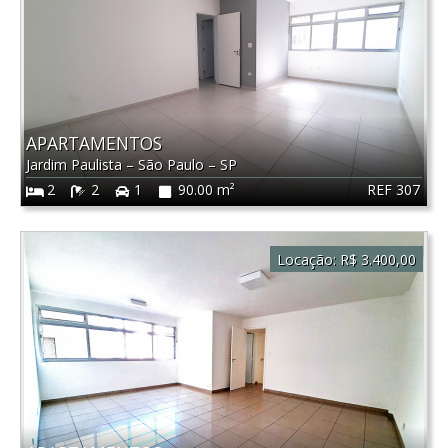
APARTAMENTOS
Jardim Paulista
–
São Paulo
–
SP
REF 307
2
2
1
90.00 m²
Locação:
R$ 3.400,00