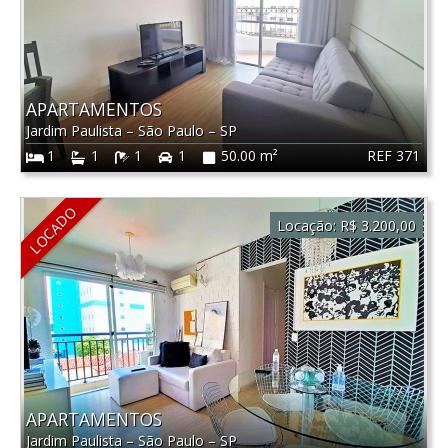
APARTAMENTOS
Jardim Paulista
–
São Paulo
–
SP
REF 371
1
1
1
1
50.00 m²
LOCADO
Locação:
R$ 3.200,00
APARTAMENTOS
Jardim Paulista
–
São Paulo
–
SP