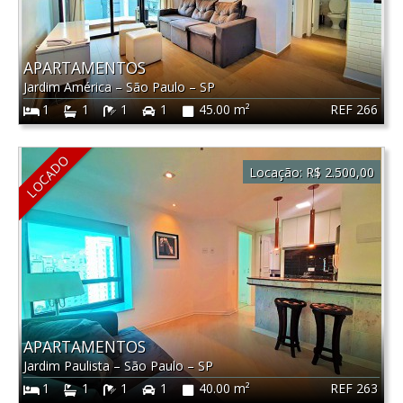
APARTAMENTOS
Jardim América
–
São Paulo
–
SP
REF 266
1
1
1
1
45.00 m²
LOCADO
Locação:
R$ 2.500,00
APARTAMENTOS
Jardim Paulista
–
São Paulo
–
SP
REF 263
1
1
1
1
40.00 m²