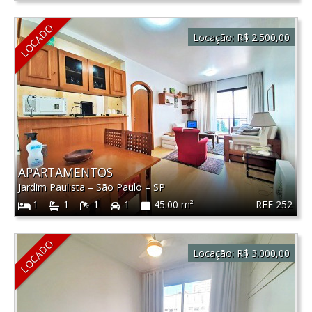
LOCADO
Locação:
R$ 2.500,00
APARTAMENTOS
Jardim Paulista
–
São Paulo
–
SP
REF 252
1
1
1
1
45.00 m²
LOCADO
Locação:
R$ 3.000,00