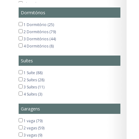
Jd. Paulista (5)
Moema (1)
Dormitórios
Paraíso (6)
1 Dormitório (25)
Pinheiros (1)
2 Dormitórios (79)
Região da Paulista (1)
3 Dormitórios (44)
4 Dormitórios (8)
Suítes
1 Suíte (88)
2 Suítes (28)
3 Suítes (11)
4 Suítes (3)
Garagens
1 vaga (79)
2 vagas (59)
3 vagas (9)