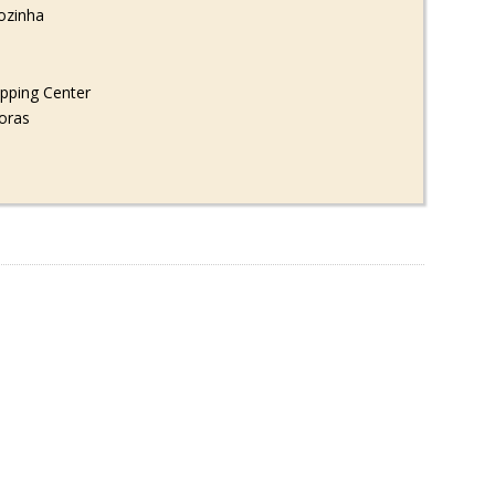
ozinha
pping Center
horas