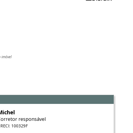
o imóvel
l
Michel
Corretor responsável
RECI: 100329F