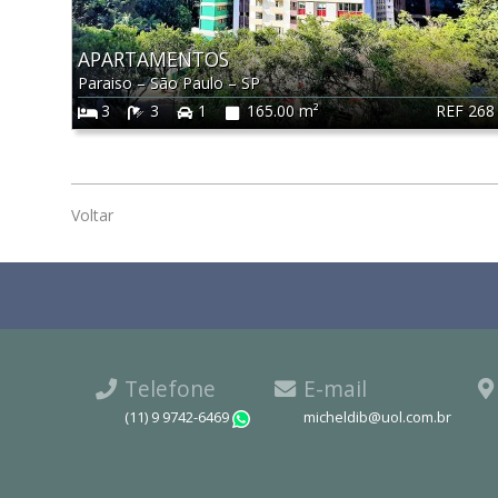
APARTAMENTOS
Paraiso
–
São Paulo
–
SP
REF 268
3
3
1
165.00 m²
Voltar
Telefone
E-mail
(11) 9 9742-6469
micheldib@uol.com.br
WhatsApp