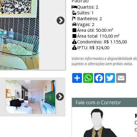
Padrão
Quartos: 2
Suítes: 1
Banheiros: 2
Vagas: 2
Área útil: 50.00 m²
Área total: 110,00 m²
Condomínio: R$ 1.155,00
IPTU: R$ 324,00
Valores informados e disponibilidade d
sujeitos a alterações sem prévio aviso.
Share
WhatsApp
Facebook
Twitter
Emai
Fale com o Corretor
C