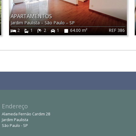
APARTAMENTOS
Jardim Paulista
–
São Paulo
–
SP
REF 386
2
1
2
1
64.00 m²
Endereço
Alameda Fernão Cardim 28
Jardim Paulista
São Paulo - SP