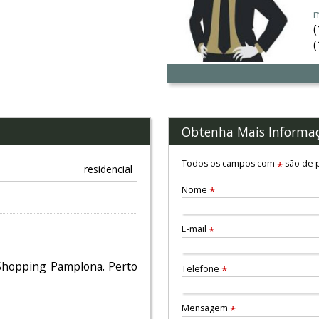
m
Obtenha Mais Informa
Todos os campos com
são de p
*
residencial
Nome
*
E-mail
*
 Shopping Pamplona. Perto
Telefone
*
Mensagem
*