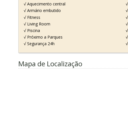
√ Aquecimento central
√
√ Armário embutido
√
√ Fitness
√
√ Living Room
√
√ Piscina
√
√ Próximo a Parques
√
√ Segurança 24h
√
Mapa de Localização