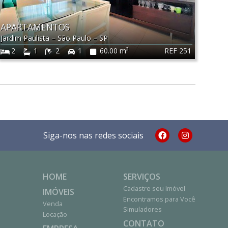
APARTAMENTOS
Jardim Paulista
–
São Paulo
–
SP
REF 251
2
1
2
1
60.00 m²
Siga-nos nas redes sociais
HOME
SERVIÇOS
Cadastre seu Imóvel
IMÓVEIS
Encontramos para Você
Venda
Simuladores
Locação
CONTATO