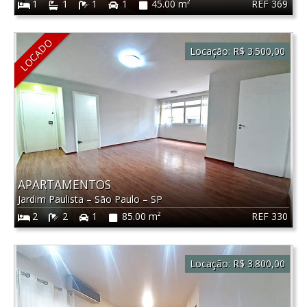
REF 369
1
1
1
1
45.00 m²
LOCADO
Locação:
R$ 3.500,00
APARTAMENTOS
Jardim Paulista
–
São Paulo
–
SP
REF 330
2
2
1
85.00 m²
Locação:
R$ 3.800,00