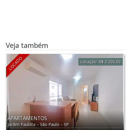
Veja também
LOCADO
Locação:
R$ 3.200,00
APARTAMENTOS
Jardim Paulista
–
São Paulo
–
SP