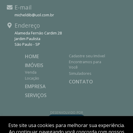
E-mail
micheldib@uol.com.br
Endereço
Alameda Fernão Cardim 28
Jardim Paulista
São Paulo - SP
HOME
Cadastre seu Imóvel
Encontramos para
IMÓVEIS
Você
Venda
Simuladores
Locação
CONTATO
EMPRESA
SERVIÇOS
DESENVOLVIDO POR
Este site usa cookies para melhorar sua experiência.
Ao continuar navegando você concorda com nossos