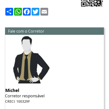
Share
WhatsApp
Facebook
Twitter
Email
Fale com o Corretor
Michel
Corretor responsável
CRECI: 100329F