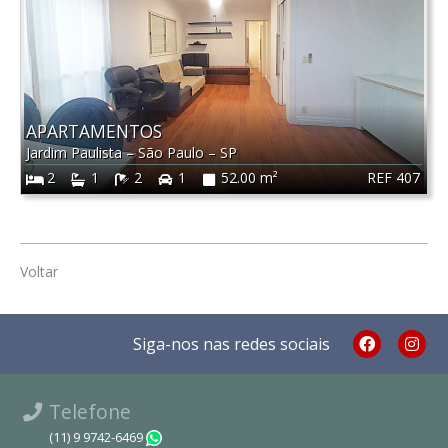
APARTAMENTOS
Jardim Paulista
–
São Paulo
–
SP
REF 407
2
1
2
1
52.00 m²
Voltar
Siga-nos nas redes sociais
Telefone
(11) 9 9742-6469
WhatsApp