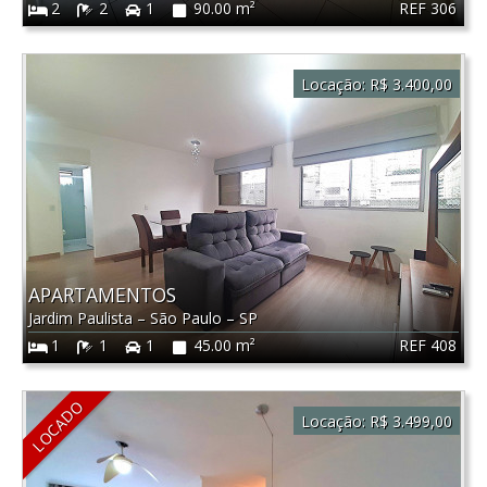
REF 306
2
2
1
90.00 m²
Locação:
R$ 3.400,00
APARTAMENTOS
Jardim Paulista
–
São Paulo
–
SP
REF 408
1
1
1
45.00 m²
LOCADO
Locação:
R$ 3.499,00