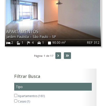
APARTAMENTOS
Jardim Paulista
–
São Paulo
–
SP
REF 312
2
1
4
1
90.00 m²
Próxima
Última
Página: 1 de 17
Filtrar Busca
Tipo
Apartamentos (161)
Casas (1)