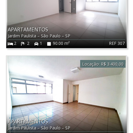
APARTAMENTOS
Jardim Paulista
–
São Paulo
–
SP
REF 307
2
2
1
90.00 m²
Locação:
R$ 3.400,00
APARTAMENTOS
Jardim Paulista
–
São Paulo
–
SP