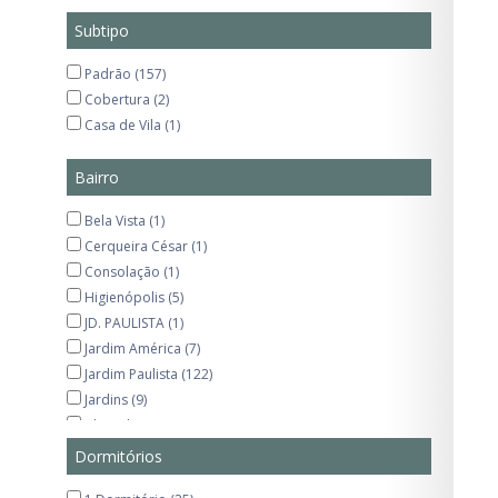
Subtipo
Padrão (157)
Cobertura (2)
Casa de Vila (1)
Bairro
Bela Vista (1)
Cerqueira César (1)
Consolação (1)
Higienópolis (5)
JD. PAULISTA (1)
Jardim América (7)
Jardim Paulista (122)
Jardins (9)
Jd. Paulista (5)
Moema (1)
Dormitórios
Paraiso (1)