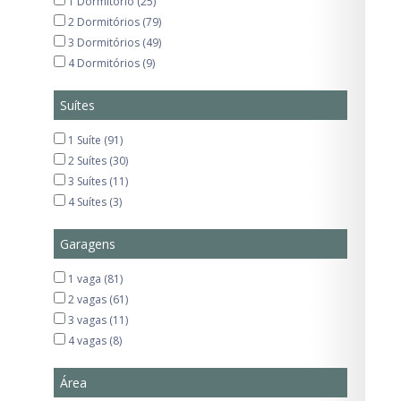
1 Dormitório (25)
Paraíso (6)
2 Dormitórios (79)
Pinheiros (1)
3 Dormitórios (49)
Região da Paulista (1)
4 Dormitórios (9)
Suítes
1 Suíte (91)
2 Suítes (30)
3 Suítes (11)
4 Suítes (3)
Garagens
1 vaga (81)
2 vagas (61)
3 vagas (11)
4 vagas (8)
Área