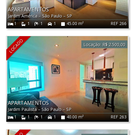
APARTAMENTOS
Jardim América
–
São Paulo
–
SP
REF 266
1
1
1
1
45.00 m²
LOCADO
Locação:
R$ 2.500,00
APARTAMENTOS
Jardim Paulista
–
São Paulo
–
SP
REF 263
1
1
1
1
40.00 m²