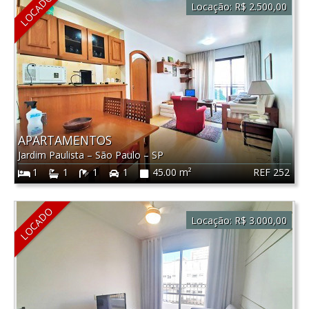
LOCADO
Locação:
R$ 2.500,00
APARTAMENTOS
Jardim Paulista
–
São Paulo
–
SP
REF 252
1
1
1
1
45.00 m²
LOCADO
Locação:
R$ 3.000,00