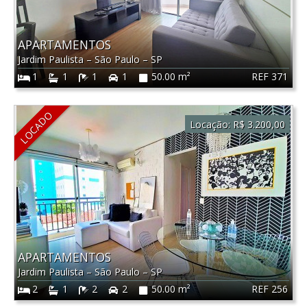
APARTAMENTOS
Jardim Paulista
–
São Paulo
–
SP
REF 371
1
1
1
1
50.00 m²
LOCADO
Locação:
R$ 3.200,00
APARTAMENTOS
Jardim Paulista
–
São Paulo
–
SP
REF 256
2
1
2
2
50.00 m²