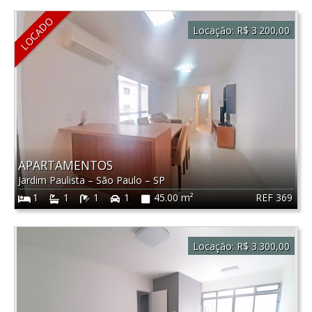
LOCADO
Locação:
R$ 3.200,00
APARTAMENTOS
Jardim Paulista
–
São Paulo
–
SP
REF 369
1
1
1
1
45.00 m²
Locação:
R$ 3.300,00