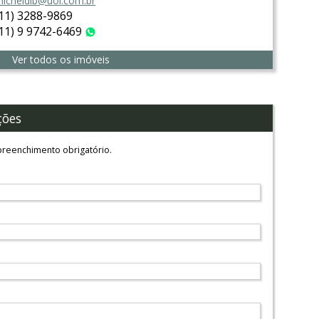
icheldib@uol.com.br
(11) 3288-9869
(11) 9 9742-6469
WhatsApp
Ver todos os imóveis
ções
reenchimento obrigatório.