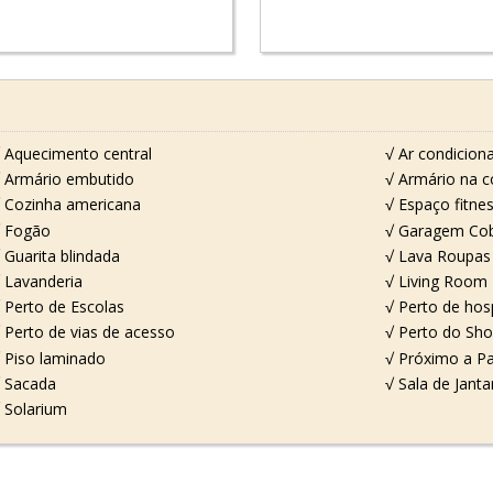
 Aquecimento central
√ Ar condicion
 Armário embutido
√ Armário na c
 Cozinha americana
√ Espaço fitne
 Fogão
√ Garagem Cob
 Guarita blindada
√ Lava Roupas
 Lavanderia
√ Living Room
 Perto de Escolas
√ Perto de hosp
 Perto de vias de acesso
√ Perto do Sho
 Piso laminado
√ Próximo a P
 Sacada
√ Sala de Janta
 Solarium