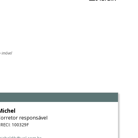
o imóvel
l
Michel
Corretor responsável
RECI: 100329F