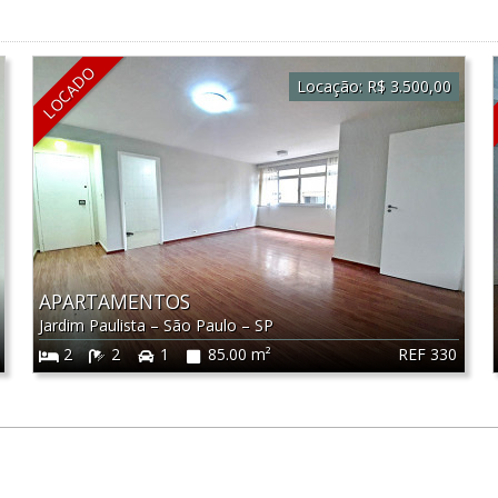
LOCADO
Locação:
R$ 3.500,00
APARTAMENTOS
Jardim Paulista
–
São Paulo
–
SP
REF 330
2
2
1
85.00 m²