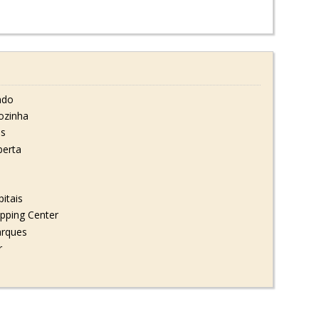
ado
ozinha
ss
erta
itais
pping Center
arques
r