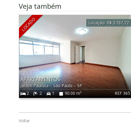
Veja também
LOCADO
Locação:
R$ 3.767,72
APARTAMENTOS
Jardim Paulista
–
São Paulo
–
SP
REF 365
2
2
1
90.00 m²
Voltar