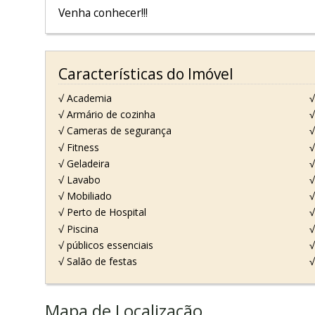
Venha conhecer!!!
Características do Imóvel
√ Academia
√
√ Armário de cozinha
√
√ Cameras de segurança
√
√ Fitness
√
√ Geladeira
√
√ Lavabo
√
√ Mobiliado
√
√ Perto de Hospital
√
√ Piscina
√
√ públicos essenciais
√
√ Salão de festas
√
Mapa de Localização