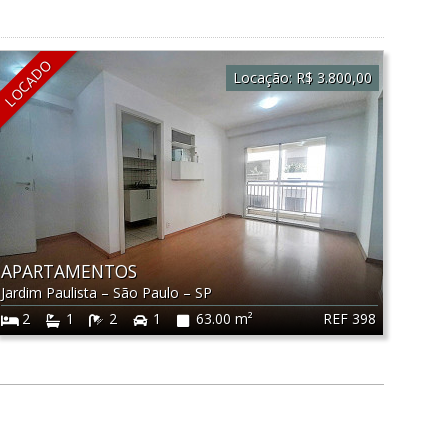
LOCADO
Locação:
R$ 3.800,00
APARTAMENTOS
Jardim Paulista
–
São Paulo
–
SP
REF 398
2
1
2
1
63.00 m²