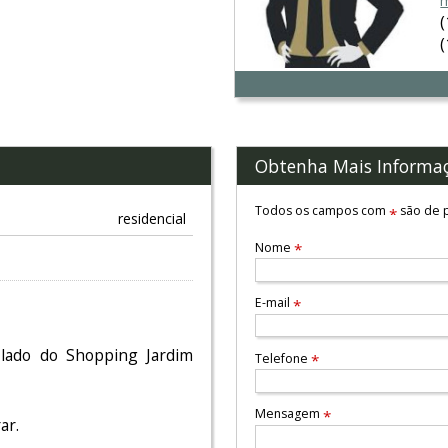
m
Obtenha Mais Informa
Todos os campos com
são de p
*
residencial
Nome
*
E-mail
*
 lado do Shopping Jardim
Telefone
*
Mensagem
*
ar.