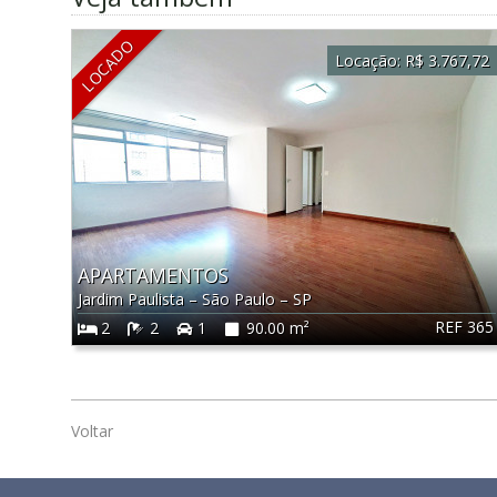
LOCADO
Locação:
R$ 3.767,72
APARTAMENTOS
Jardim Paulista
–
São Paulo
–
SP
REF 365
2
2
1
90.00 m²
Voltar