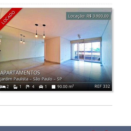
LOCADO
Locação:
R$ 3.900,00
APARTAMENTOS
Jardim Paulista
–
São Paulo
–
SP
REF 332
2
1
4
1
90.00 m²