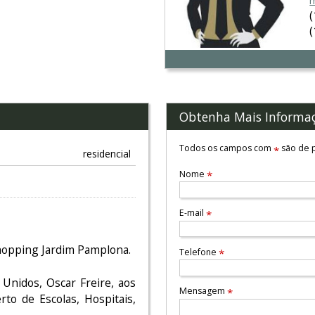
m
Obtenha Mais Informa
Todos os campos com
são de p
*
residencial
Nome
*
E-mail
*
Shopping Jardim Pamplona.
Telefone
*
 Unidos, Oscar Freire, aos
Mensagem
*
to de Escolas, Hospitais,