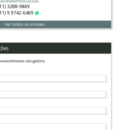
icheldib@uol.com.br
(11) 3288-9869
(11) 9 9742-6469
WhatsApp
Ver todos os imóveis
ções
reenchimento obrigatório.