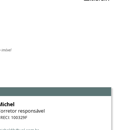
o imóvel
l
Michel
Corretor responsável
RECI: 100329F