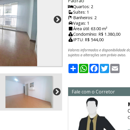
Padrão
Quartos: 2
Suítes: 1
Banheiros: 2
Vagas: 1
Área útil: 63.00 m²
Condomínio: R$ 1.380,00
IPTU: R$ 544,00
Valores informados e disponibilidade d
sujeitos a alterações sem prévio aviso.
Share
WhatsApp
Facebook
Twitter
Emai
Fale com o Corretor
C