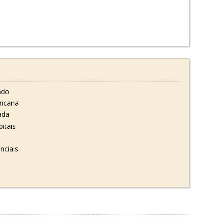
ado
ricana
ada
itais
nciais