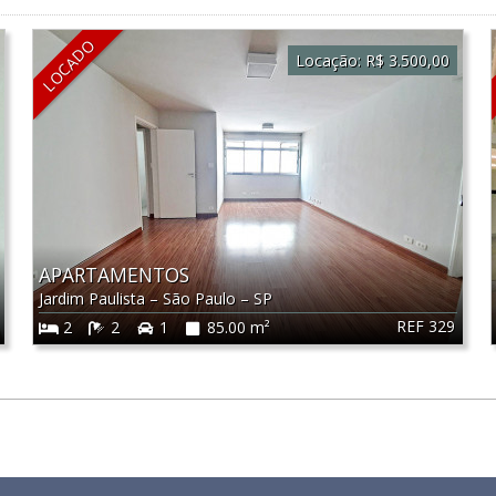
LOCADO
Locação:
R$ 3.500,00
APARTAMENTOS
Jardim Paulista
–
São Paulo
–
SP
REF 329
2
2
1
85.00 m²