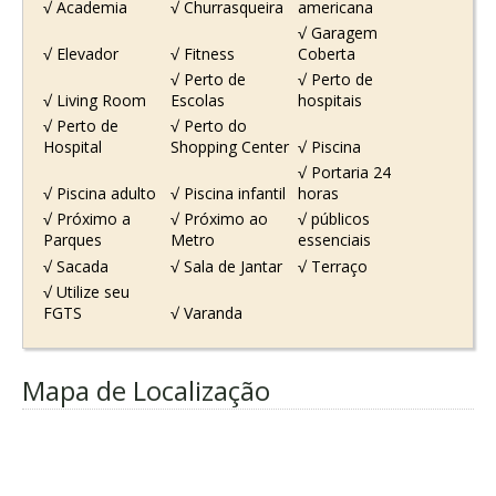
√ Academia
√ Churrasqueira
americana
√ Garagem
√ Elevador
√ Fitness
Coberta
√ Perto de
√ Perto de
√ Living Room
Escolas
hospitais
√ Perto de
√ Perto do
Hospital
Shopping Center
√ Piscina
√ Portaria 24
√ Piscina adulto
√ Piscina infantil
horas
√ Próximo a
√ Próximo ao
√ públicos
Parques
Metro
essenciais
√ Sacada
√ Sala de Jantar
√ Terraço
√ Utilize seu
FGTS
√ Varanda
Mapa de Localização