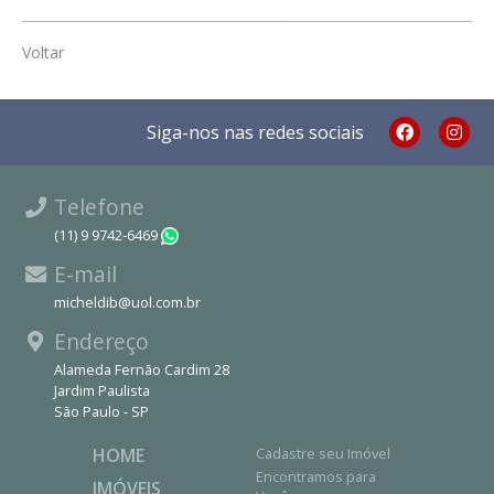
Voltar
Siga-nos nas redes sociais
Telefone
(11) 9 9742-6469
WhatsApp
E-mail
micheldib@uol.com.br
Endereço
Alameda Fernão Cardim 28
Jardim Paulista
São Paulo - SP
HOME
Cadastre seu Imóvel
Encontramos para
IMÓVEIS