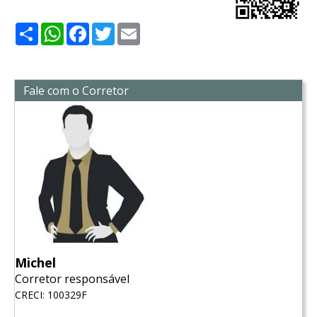
Share
WhatsApp
Facebook
Twitter
Email
Fale com o Corretor
Michel
Corretor responsável
CRECI: 100329F