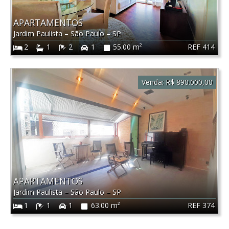
APARTAMENTOS
Jardim Paulista
–
São Paulo
–
SP
REF 414
2
1
2
1
55.00 m²
Venda:
R$ 890.000,00
APARTAMENTOS
Jardim Paulista
–
São Paulo
–
SP
REF 374
1
1
1
63.00 m²