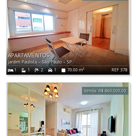
APARTAMENTOS
Jardim Paulista
–
São Paulo
–
SP
REF 378
1
1
2
1
70.00 m²
Venda:
R$ 860.000,00