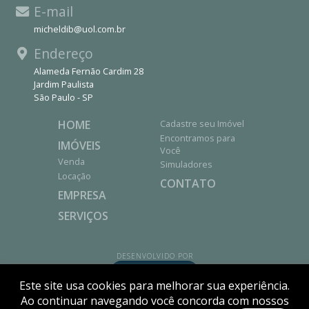
E-mail
micheldib@uol.com.br
Endereço
Alameda Fernão Cardim 28
Jardim Paulista
São Paulo - SP
HOME
Cadastre seu Imóvel
Encontramos para
IMÓVEIS
Você
Venda
Simuladores
Locação
CONTATO
EMPRESA
SERVIÇOS
DESENVOLVIDO POR
Este site usa cookies para melhorar sua experiência.
Ao continuar navegando você concorda com nossos