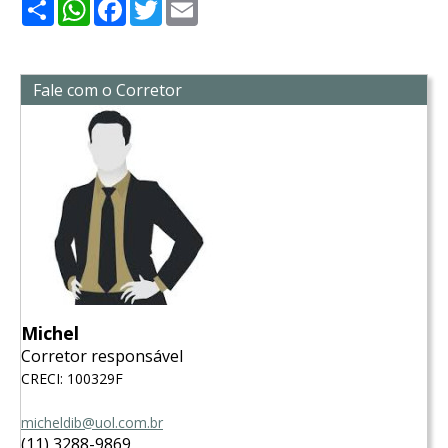
Share
WhatsApp
Facebook
Twitter
Email
Fale com o Corretor
Michel
Corretor responsável
CRECI: 100329F
micheldib@uol.com.br
(11) 3288-9869