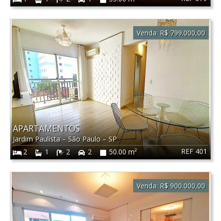
Venda:
R$ 799.000,00
APARTAMENTOS
Jardim Paulista
–
São Paulo
–
SP
REF 401
2
1
2
2
50.00 m²
Venda:
R$ 900.000,00