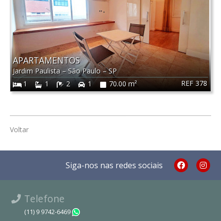
APARTAMENTOS
Jardim Paulista
–
São Paulo
–
SP
REF 378
1
1
2
1
70.00 m²
Voltar
Siga-nos nas redes sociais
Telefone
(11) 9 9742-6469
WhatsApp