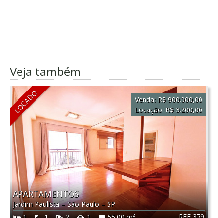
Veja também
LOCADO
Venda:
R$ 900.000,00
Locação:
R$ 3.200,00
APARTAMENTOS
Jardim Paulista
–
São Paulo
–
SP
REF 379
1
1
2
1
55.00 m²