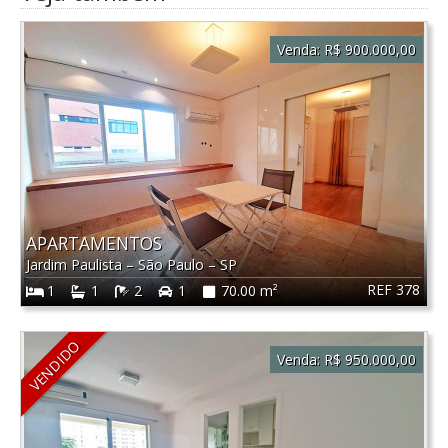
Venda:
R$ 900.000,00
APARTAMENTOS
Jardim Paulista
–
São Paulo
–
SP
REF 378
1
1
2
1
70.00 m²
VENDIDO
Venda:
R$ 950.000,00