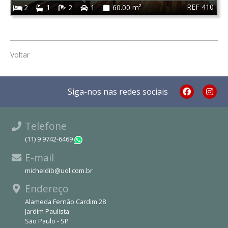
REF 410
2
1
2
1
60.00 m²
Voltar
Siga-nos nas redes sociais
Telefone
(11) 9 9742-6469
WhatsApp
E-mail
micheldib@uol.com.br
Endereço
Alameda Fernão Cardim 28
Jardim Paulista
São Paulo - SP