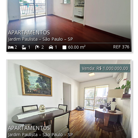
APARTAMENTOS
Jardim Paulista
–
São Paulo
–
SP
REF 376
2
1
2
1
60.00 m²
Venda:
R$ 1.000.000,00
APARTAMENTOS
Jardim Paulista
–
São Paulo
–
SP