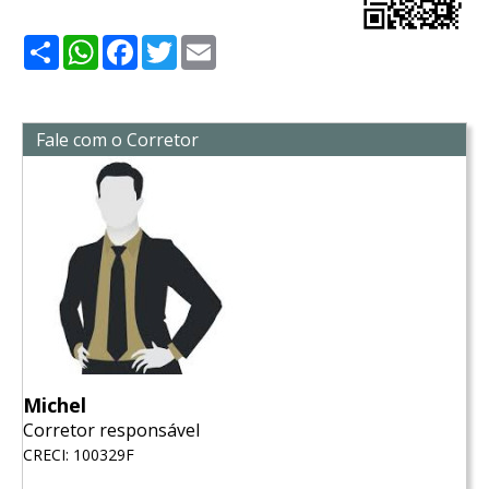
Share
WhatsApp
Facebook
Twitter
Email
Fale com o Corretor
Michel
Corretor responsável
CRECI: 100329F