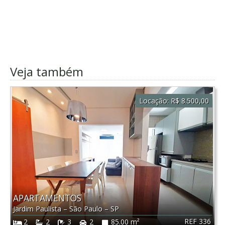
Veja também
Locação:
R$ 8.500,00
APARTAMENTOS
Jardim Paulista
–
São Paulo
–
SP
REF 336
2
2
3
2
85.00 m²