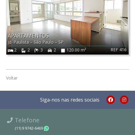
APARTAMENTOS
Jd. Paulista
–
São Paulo
–
SP
REF 416
2
2
3
2
120.00 m²
Voltar
Siga-nos nas redes sociais
Telefone
(11) 9 9742-6469
WhatsApp