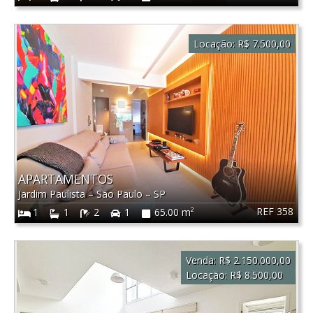
Locação:
R$ 7.500,00
APARTAMENTOS
Jardim Paulista
–
São Paulo
–
SP
REF 358
1
1
2
1
65.00 m²
Venda:
R$ 2.150.000,00
Locação:
R$ 8.500,00