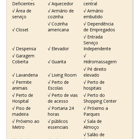
Deficientes
√ Aquecedor
central
√ Área de
√ Armário de
√ Armário
serviço
cozinha
embutido
√ Cozinha
√ Dependência
√ Closet
americana
de Empregados
√ Entrada
Serviço
√ Despensa
√ Elevador
Independente
√ Garagem
√
Coberta
√ Guarita
Hidromassagem
√ Pé direito
√ Lavanderia
√ Living Room
elevado
√ Permite
√ Perto de
√ Perto de
animais
Escolas
hospitais
√ Perto de
√ Perto de vias
√ Perto do
Hospital
de acesso
Shopping Center
√ Piso de
√ Portaria 24
√ Próximo a
madeira
horas
Parques
√ Próximo ao
√ públicos
√ Sala de
Metro
essenciais
Almoço
√ Salão de