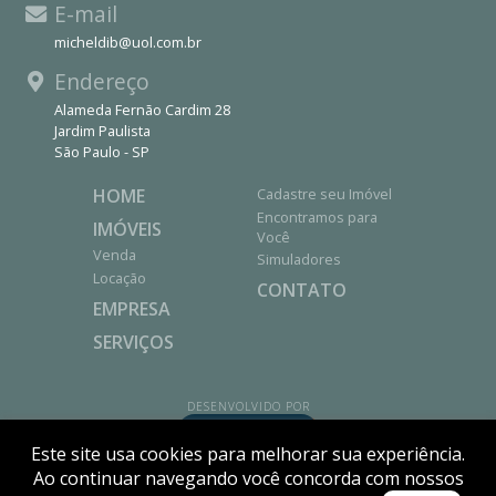
E-mail
micheldib@uol.com.br
Endereço
Alameda Fernão Cardim 28
Jardim Paulista
São Paulo - SP
HOME
Cadastre seu Imóvel
Encontramos para
IMÓVEIS
Você
Venda
Simuladores
Locação
CONTATO
EMPRESA
SERVIÇOS
DESENVOLVIDO POR
Este site usa cookies para melhorar sua experiência.
Ao continuar navegando você concorda com nossos