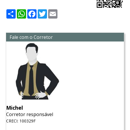
Share
WhatsApp
Facebook
Twitter
Email
Fale com o Corretor
Michel
Corretor responsável
CRECI: 100329F