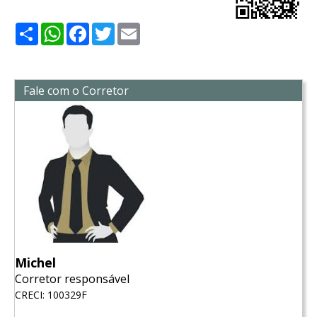
Share
WhatsApp
Facebook
Twitter
Email
Fale com o Corretor
Michel
Corretor responsável
CRECI: 100329F