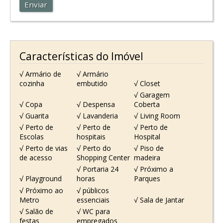
Enviar
Características do Imóvel
√ Armário de
√ Armário
cozinha
embutido
√ Closet
√ Garagem
√ Copa
√ Despensa
Coberta
√ Guarita
√ Lavanderia
√ Living Room
√ Perto de
√ Perto de
√ Perto de
Escolas
hospitais
Hospital
√ Perto de vias
√ Perto do
√ Piso de
de acesso
Shopping Center
madeira
√ Portaria 24
√ Próximo a
√ Playground
horas
Parques
√ Próximo ao
√ públicos
Metro
essenciais
√ Sala de Jantar
√ Salão de
√ WC para
festas
empregados