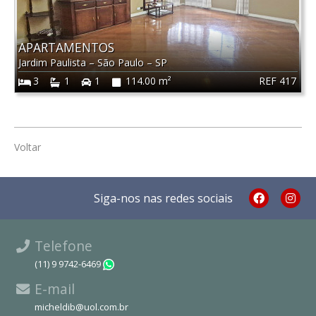
APARTAMENTOS
Jardim Paulista
–
São Paulo
–
SP
REF 417
3
1
1
114.00 m²
Voltar
Siga-nos nas redes sociais
Telefone
(11) 9 9742-6469
WhatsApp
E-mail
micheldib@uol.com.br