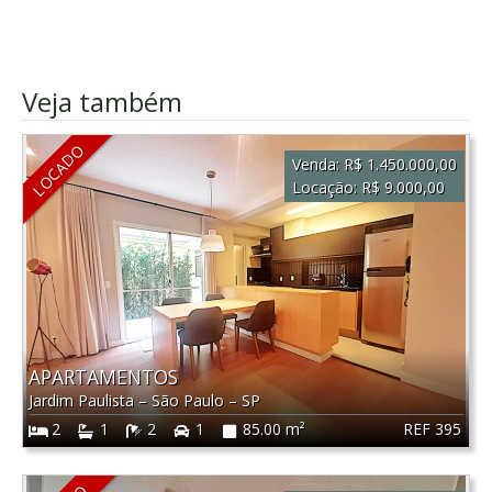
Veja também
LOCADO
Venda:
R$ 1.450.000,00
Locação:
R$ 9.000,00
APARTAMENTOS
Jardim Paulista
–
São Paulo
–
SP
REF 395
2
1
2
1
85.00 m²