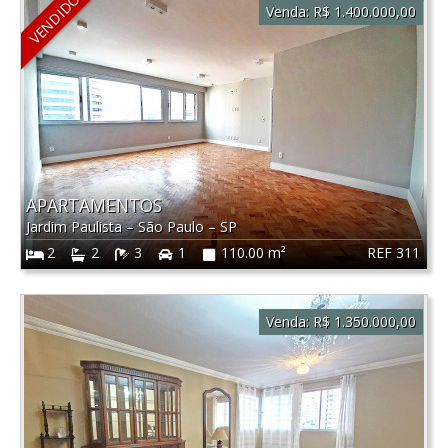
VENDIDO
Venda:
R$ 1.400.000,00
APARTAMENTOS
Jardim Paulista
–
São Paulo
–
SP
REF 311
2
2
3
1
110.00 m²
Venda:
R$ 1.350.000,00