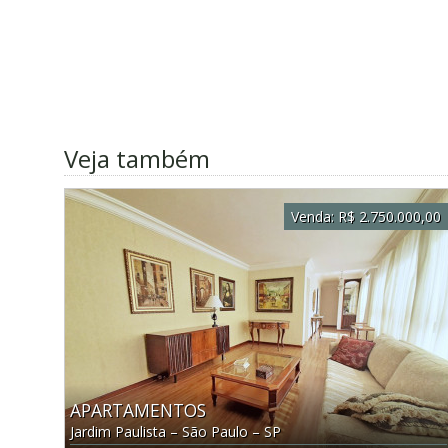
Veja também
Venda:
R$ 2.750.000,00
APARTAMENTOS
Jardim Paulista
–
São Paulo
–
SP