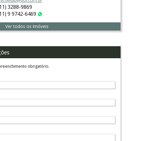
icheldib@uol.com.br
(11) 3288-9869
(11) 9 9742-6469
WhatsApp
Ver todos os imóveis
ções
reenchimento obrigatório.