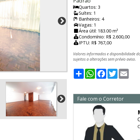
Padrão
Quartos: 3
Suítes: 1
Banheiros: 4
Vagas: 1
Área útil: 183.00 m²
Condomínio: R$ 2.600,00
IPTU: R$ 767,00
Valores informados e disponibilidade d
sujeitos a alterações sem prévio aviso.
Share
WhatsApp
Facebook
Twitter
Emai
Fale com o Corretor
C