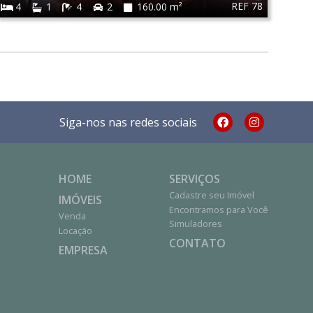
REF 78
4
1
4
2
160.00 m²
Siga-nos nas redes sociais
HOME
SERVIÇOS
Cadastre seu Imóvel
IMÓVEIS
Encontramos para Você
Venda
Simuladores
Locação
CONTATO
EMPRESA