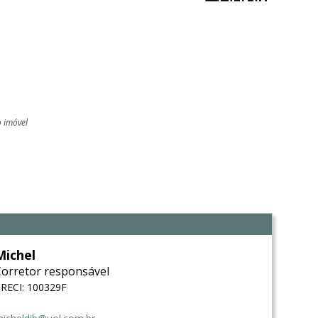
o imóvel
l
Michel
Corretor responsável
RECI: 100329F