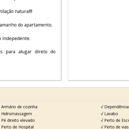
lação natural!!!
 tamanho do apartamento.
o indepedente.
 para alugar direto do
 Armário de cozinha
√ Dependência
√ Hidromassagem
√ Lavabo
 Pé direito elevado
√ Perto de Esc
 Perto de Hospital
√ Perto de via