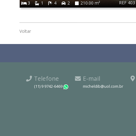
REF 403
3
1
4
2
210.00 m²
Voltar
Telefone
E-mail
(11) 9 9742-6469
micheldib@uol.com.br
WhatsApp