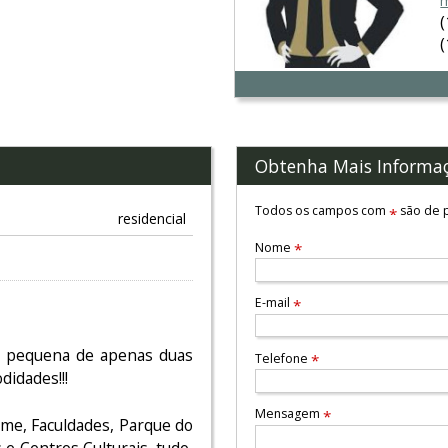
m
Obtenha Mais Informa
Todos os campos com
são de p
*
residencial
Nome
*
E-mail
*
, pequena de apenas duas
Telefone
*
didades!!!
Mensagem
*
me, Faculdades, Parque do
e Centros Culturais, tudo,