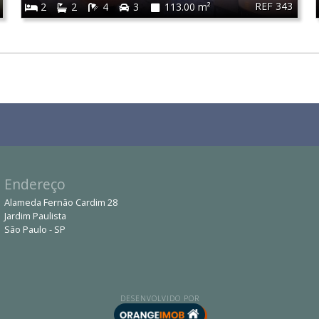
REF 343
2
2
4
3
113.00 m²
Endereço
Alameda Fernão Cardim 28
Jardim Paulista
São Paulo - SP
DESENVOLVIDO POR