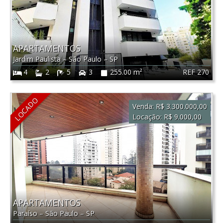
APARTAMENTOS
Jardim Paulista
–
São Paulo
–
SP
REF 270
4
2
5
3
255.00 m²
LOCADO
Venda:
R$ 3.300.000,00
Locação:
R$ 9.000,00
APARTAMENTOS
Paraíso
–
São Paulo
–
SP