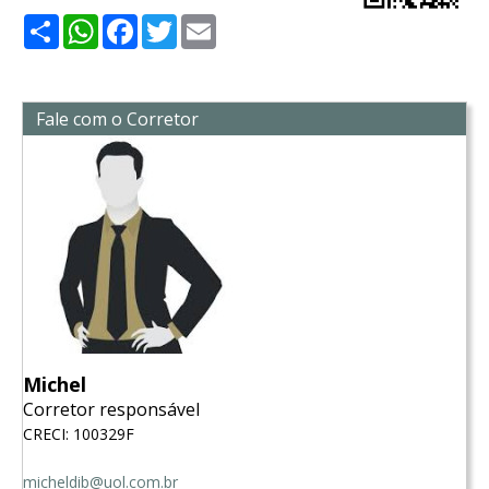
Share
WhatsApp
Facebook
Twitter
Email
Fale com o Corretor
Michel
Corretor responsável
CRECI: 100329F
micheldib@uol.com.br