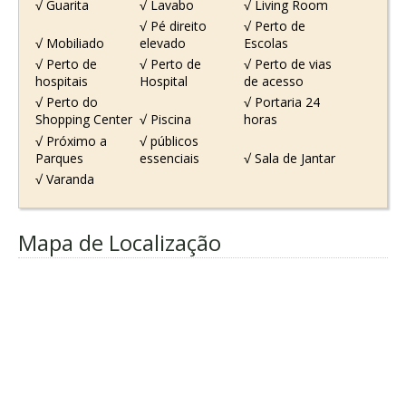
√ Guarita
√ Lavabo
√ Living Room
√ Pé direito
√ Perto de
√ Mobiliado
elevado
Escolas
√ Perto de
√ Perto de
√ Perto de vias
hospitais
Hospital
de acesso
√ Perto do
√ Portaria 24
Shopping Center
√ Piscina
horas
√ Próximo a
√ públicos
Parques
essenciais
√ Sala de Jantar
√ Varanda
Mapa de Localização