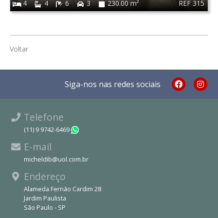
REF 315
4
4
6
3
230.00 m²
Voltar
Siga-nos nas redes sociais
Telefone
(11) 9 9742-6469
WhatsApp
E-mail
micheldib@uol.com.br
Endereço
Alameda Fernão Cardim 28
Jardim Paulista
São Paulo - SP