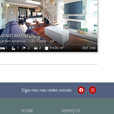
APARTAMENTOS
Jardim América
–
São Paulo
–
SP
REF 340
1
1
2
2
94.00 m²
Siga-nos nas redes sociais
HOME
SERVIÇOS