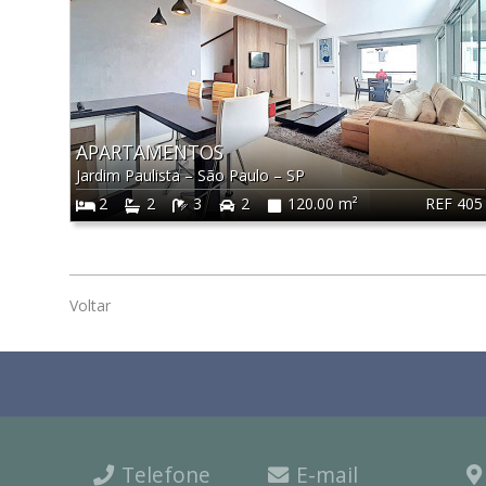
APARTAMENTOS
Jardim Paulista
–
São Paulo
–
SP
REF 405
2
2
3
2
120.00 m²
Voltar
Telefone
E-mail