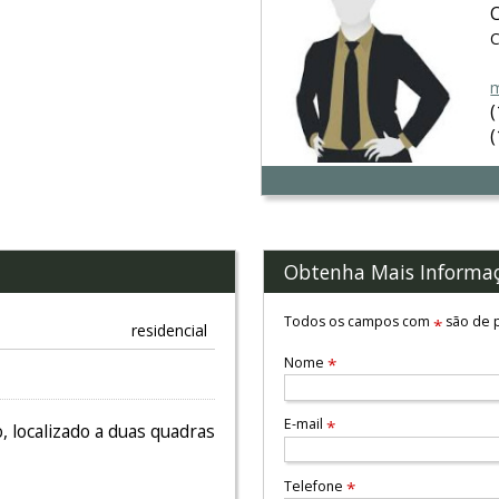
C
m
Obtenha Mais Informa
Todos os campos com
são de p
*
residencial
Nome
*
E-mail
*
 localizado a duas quadras
Telefone
*