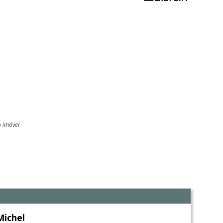
o imóvel
l
Michel