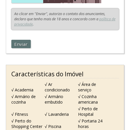
Ao clicar em "Enviar", autorizo o contato dos anunciantes,
declaro que tenho mais de 18 anos e concordo com a
política de
privacidade
.
Enviar
Características do Imóvel
√ Ar
√ Área de
√ Academia
condicionado
serviço
√ Armário de
√ Armário
√ Cozinha
cozinha
embutido
americana
√ Perto de
√ Fitness
√ Lavanderia
Hospital
√ Perto do
√ Portaria 24
Shopping Center
√ Piscina
horas