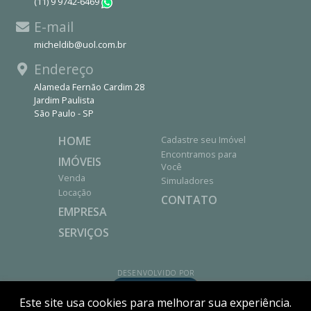
(11) 9 9742-6469
WhatsApp
E-mail
micheldib@uol.com.br
Endereço
Alameda Fernão Cardim 28
Jardim Paulista
São Paulo - SP
HOME
Cadastre seu Imóvel
Encontramos para
IMÓVEIS
Você
Venda
Simuladores
Locação
CONTATO
EMPRESA
SERVIÇOS
DESENVOLVIDO POR
Este site usa cookies para melhorar sua experiência.