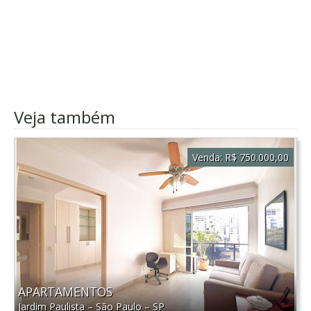
Veja também
Venda:
R$ 750.000,00
APARTAMENTOS
Jardim Paulista
–
São Paulo
–
SP