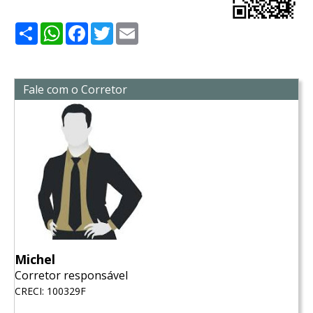
Share
WhatsApp
Facebook
Twitter
Email
Fale com o Corretor
Michel
Corretor responsável
CRECI: 100329F