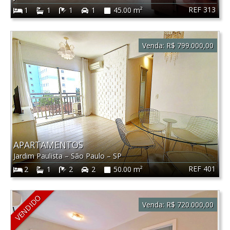
REF 313
1
1
1
1
45.00 m²
Venda:
R$ 799.000,00
APARTAMENTOS
Jardim Paulista
–
São Paulo
–
SP
REF 401
2
1
2
2
50.00 m²
VENDIDO
Venda:
R$ 720.000,00