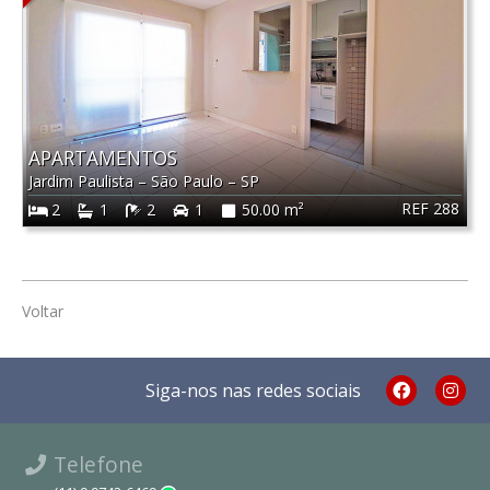
APARTAMENTOS
Jardim Paulista
–
São Paulo
–
SP
REF 288
2
1
2
1
50.00 m²
Voltar
Siga-nos nas redes sociais
Telefone