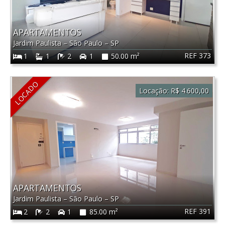
APARTAMENTOS
Jardim Paulista
–
São Paulo
–
SP
REF 373
1
1
2
1
50.00 m²
LOCADO
Locação:
R$ 4.600,00
APARTAMENTOS
Jardim Paulista
–
São Paulo
–
SP
REF 391
2
2
1
85.00 m²