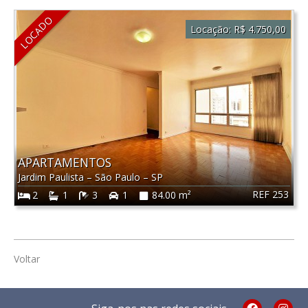
LOCADO
Locação:
R$ 4.750,00
APARTAMENTOS
Jardim Paulista
–
São Paulo
–
SP
REF 253
2
1
3
1
84.00 m²
Voltar