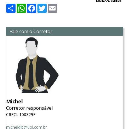
Share
WhatsApp
Facebook
Twitter
Email
Fale com o Corretor
Michel
Corretor responsável
CRECI: 100329F
micheldib@uol.com.br