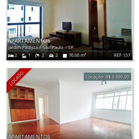
APARTAMENTOS
Jardim Paulista
–
São Paulo
–
SP
REF 157
2
1
2
2
70.00 m²
LOCADO
Locação:
R$ 5.300,00
APARTAMENTOS