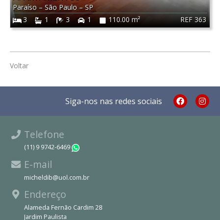
Paraíso
–
São Paulo
–
SP
REF 363
3
1
3
1
110.00 m²
Voltar
Siga-nos nas redes sociais
Telefone
(11) 9 9742-6469
WhatsApp
E-mail
micheldib@uol.com.br
Endereço
Alameda Fernão Cardim 28
Jardim Paulista