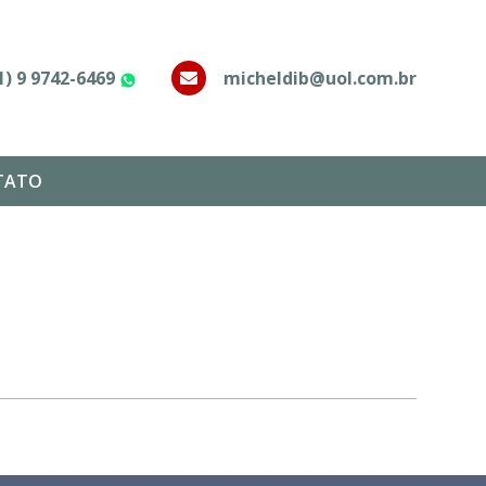
1) 9 9742-6469
micheldib@uol.com.br
WhatsApp
TATO