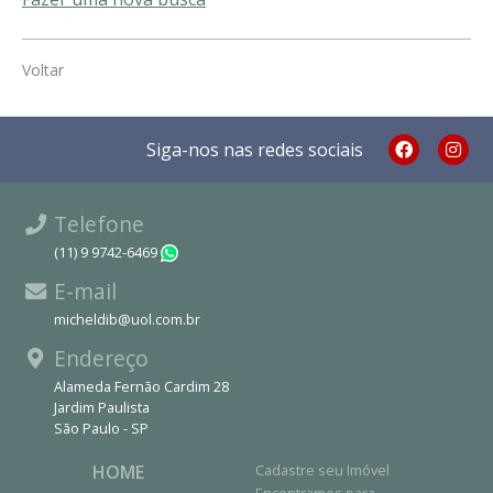
Voltar
Siga-nos nas redes sociais
Telefone
(11) 9 9742-6469
WhatsApp
E-mail
micheldib@uol.com.br
Endereço
Alameda Fernão Cardim 28
Jardim Paulista
São Paulo - SP
HOME
Cadastre seu Imóvel
Encontramos para