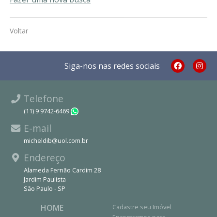
Voltar
Siga-nos nas redes sociais
Telefone
(11) 9 9742-6469
WhatsApp
E-mail
micheldib@uol.com.br
Endereço
Alameda Fernão Cardim 28
Jardim Paulista
São Paulo - SP
HOME
Cadastre seu Imóvel
Encontramos para