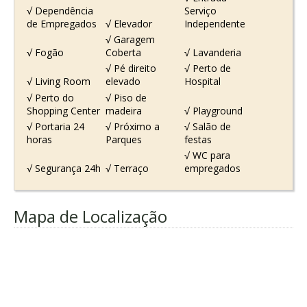
√ Dependência
Serviço
de Empregados
√ Elevador
Independente
√ Garagem
√ Fogão
Coberta
√ Lavanderia
√ Pé direito
√ Perto de
√ Living Room
elevado
Hospital
√ Perto do
√ Piso de
Shopping Center
madeira
√ Playground
√ Portaria 24
√ Próximo a
√ Salão de
horas
Parques
festas
√ WC para
√ Segurança 24h
√ Terraço
empregados
Mapa de Localização