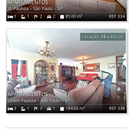
APARTAMENTOS
Jd. Paulista
–
São Paulo
–
SP
REF 334
1
1
2
2
85.00 m²
Locação:
R$ 6.800,00
APARTAMENTOS
Jardim Paulista
–
São Paulo
–
SP
REF 338
3
1
3
1
184.00 m²