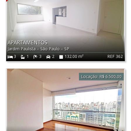
APARTAMENTOS
Jardim Paulista
–
São Paulo
–
SP
REF 362
3
1
3
2
132.00 m²
Locação:
R$ 6.500,00