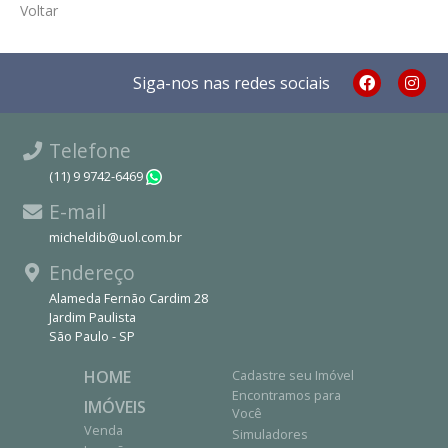
Voltar
Siga-nos nas redes sociais
Telefone
(11) 9 9742-6469
WhatsApp
E-mail
micheldib@uol.com.br
Endereço
Alameda Fernão Cardim 28
Jardim Paulista
São Paulo - SP
HOME
Cadastre seu Imóvel
Encontramos para
IMÓVEIS
Você
Venda
Simuladores