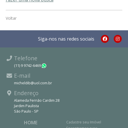
Voltar
Siga-nos nas redes sociais
Telefone
(11) 9 9742-6469
WhatsApp
E-mail
micheldib@uol.com.br
Endereço
Alameda Fernão Cardim 28
Jardim Paulista
São Paulo - SP
HOME
Cadastre seu Imóvel
Encontramos para